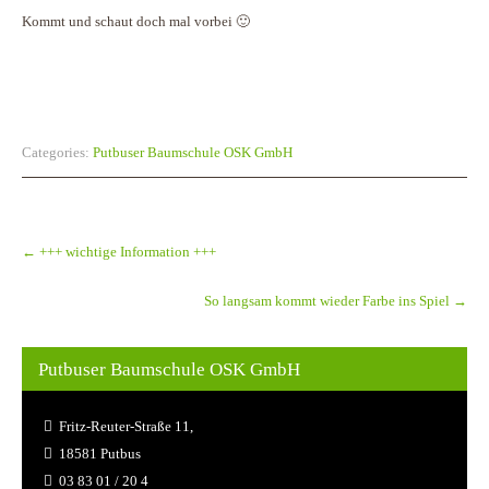
Kommt und schaut doch mal vorbei 🙂
Categories:
Putbuser Baumschule OSK GmbH
Post
navigation
←
+++ wichtige Information +++
So langsam kommt wieder Farbe ins Spiel
→
Putbuser Baumschule OSK GmbH
Fritz-Reuter-Straße 11,
18581 Putbus
03 83 01 / 20 4