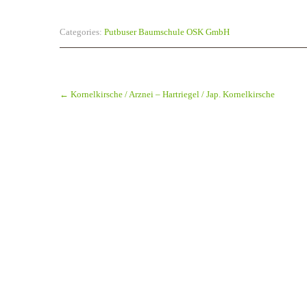
Categories:
Putbuser Baumschule OSK GmbH
Post
navigation
←
Kornelkirsche / Arznei – Hartriegel / Jap. Kornelkirsche