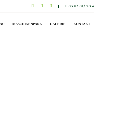
|
03 83 01 / 20 4
BAU
MASCHINENPARK
GALERIE
KONTAKT