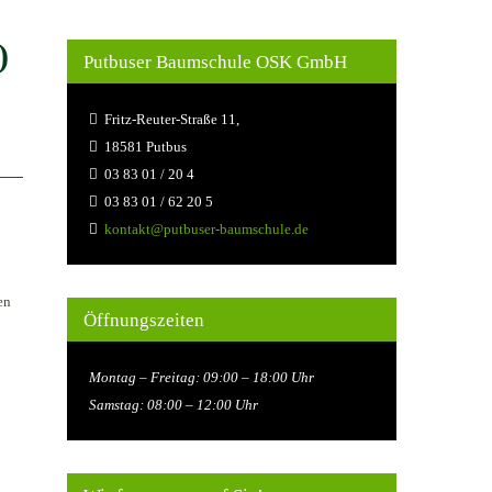
)
Putbuser Baumschule OSK GmbH
Fritz-Reuter-Straße 11,
18581 Putbus
03 83 01 / 20 4
03 83 01 / 62 20 5
kontakt@putbuser-baumschule.de
en
Öffnungszeiten
Montag – Freitag: 09:00 – 18:00 Uhr
Samstag: 08:00 – 12:00 Uhr